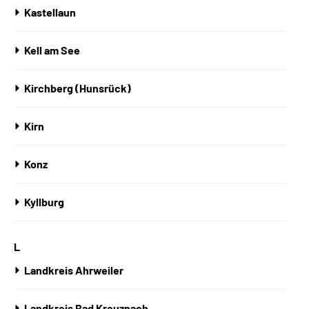
Kastellaun
Kell am See
Kirchberg (Hunsrück)
Kirn
Konz
Kyllburg
L
Landkreis Ahrweiler
Landkreis Bad Kreuznach