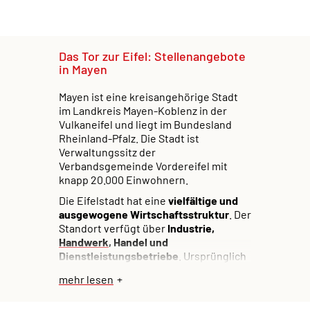
Das Tor zur Eifel: Stellenangebote
in Mayen
Mayen ist eine kreisangehörige Stadt
im Landkreis Mayen-Koblenz in der
Vulkaneifel und liegt im Bundesland
Rheinland-Pfalz. Die Stadt ist
Verwaltungssitz der
Verbandsgemeinde Vordereifel mit
knapp 20.000 Einwohnern.
Die Eifelstadt hat eine
vielfältige und
ausgewogene Wirtschaftsstruktur
. Der
Standort verfügt über
Industrie,
Handwerk
, Handel und
Dienstleistungsbetriebe
. Ursprünglich
ist der Ort von der Rohstoff
mehr lesen
gebundenen Stein- und Erdenindustrie
geprägt. Heute kennzeichnet Mayen