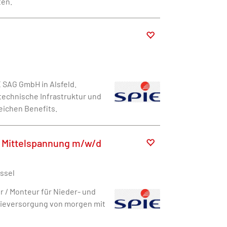
ten.
 SAG GmbH in Alsfeld.
technische Infrastruktur und
eichen Benefits.
nd Mittelspannung m/w/d
assel
r / Monteur für Nieder- und
rgieversorgung von morgen mit