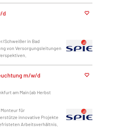
w/d
er/Schweißer in Bad
tung von Versorgungsleitungen
Perspektiven.
eleuchtung m/w/d
nkfurt am Main (ab Herbst
 Monteur für
erstütze innovative Projekte
fristeten Arbeitsverhältnis.