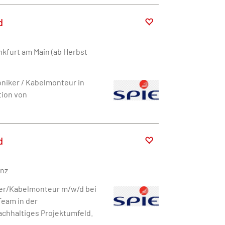
d
nkfurt am Main (ab Herbst
oniker / Kabelmonteur in
tion von
d
enz
ker/Kabelmonteur m/w/d bei
Team in der
achhaltiges Projektumfeld.