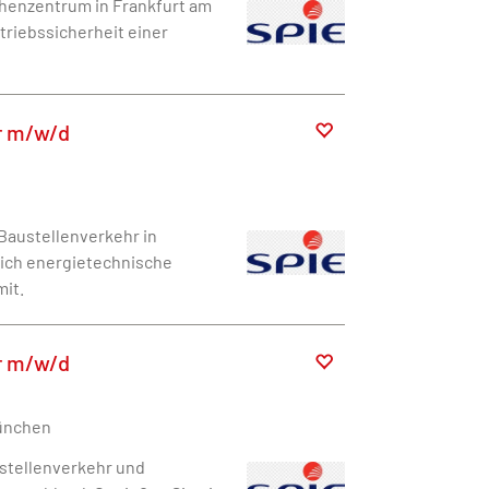
chenzentrum in Frankfurt am
etriebssicherheit einer
r m/w/d
Baustellenverkehr in
eich energietechnische
mit.
r m/w/d
München
ustellenverkehr und