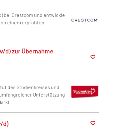
d) bei Crestcom und entwickle
 von einem erprobten
w/d) zur Übernahme
itut des Studienkreises und
on umfangreicher Unterstützung
arkt.
w/d)