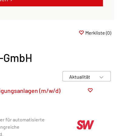
Merkliste
(0)
n-GmbH
rtigungsanlagen (m/w/d)
er für automatisierte
angreiche
d.