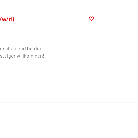
/w/d)
ntscheidend für den
nsteiger willkommen!