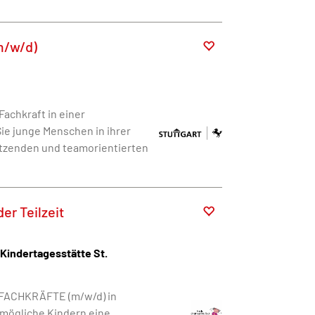
m/w/d)
achkraft in einer
ie junge Menschen in ihrer
tzenden und teamorientierten
er Teilzeit
Kindertagesstätte St.
E FACHKRÄFTE (m/w/d) in
rmögliche Kindern eine