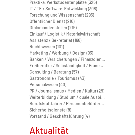
Praktika, Werkstudentenplätze (325)
IT / TK / Software-Entwicklung (308)
Forschung und Wissenschaft (295)
Öffentlicher Dienst (216)
Diplomandenstellen (215)
Einkauf / Logistik / Materialwirtschaft (212)
Assistenz / Sekretariat (166)
Rechtswesen (101)
Marketing / Werbung / Design (93)
Banken / Versicherungen / Finanzdienstleister (76)
Freiberufler / Selbständigkeit / Franchise (66)
Consulting / Beratung (57)
Gastronomie / Tourismus (43)
Personalwesen (40)
PR / Journalismus / Medien / Kultur (29)
Weiterbildung / Studium / duale Ausbildung (16)
Berufskraftfahrer / Personenbeförderung (Land, Wasser, Luft) (11)
Sicherheitsdienste (8)
Vorstand / Geschäftsführung (4)
Aktualität