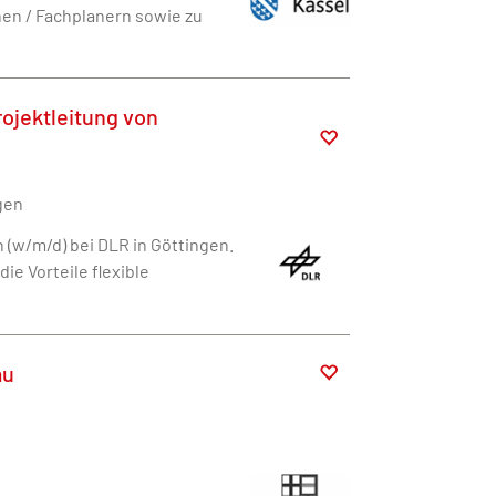
en / Fachplanern sowie zu
rojektleitung von
gen
n (w/m/d) bei DLR in Göttingen.
e Vorteile flexible
au