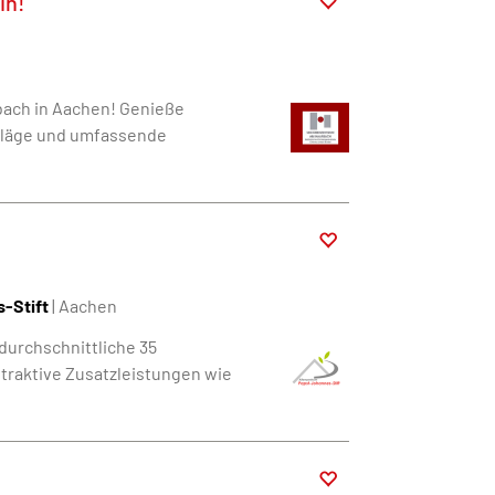
in!
bach in Aachen! Genieße
chläge und umfassende
-Stift
| Aachen
durchschnittliche 35
ttraktive Zusatzleistungen wie