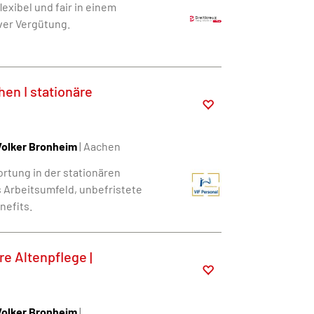
exibel und fair in einem
ver Vergütung.
en I stationäre
Volker Bronheim
| Aachen
rtung in der stationären
 Arbeitsumfeld, unbefristete
nefits.
re Altenpflege |
Volker Bronheim
|