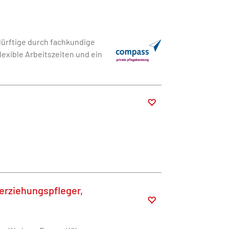
dürftige durch fachkundige
lexible Arbeitszeiten und ein
lerziehungspfleger,